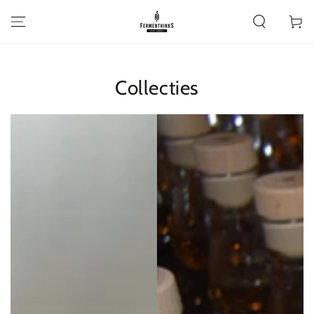
GA NAAR
INHOUD
Winkelwa
Collecties